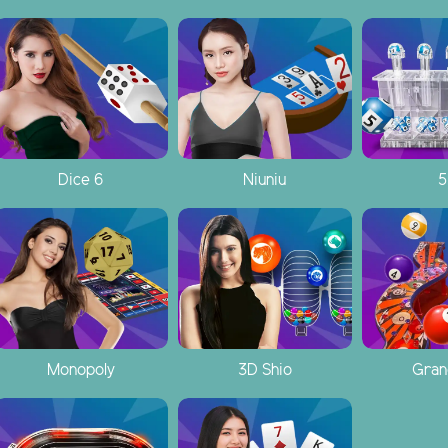
Dice 6
Niuniu
Monopoly
3D Shio
Gran