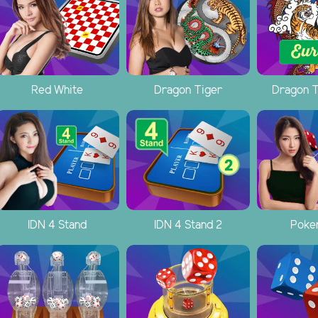
Red White
Dragon Tiger
Dragon T
IDN 4 Stand
IDN 4 Stand 2
Poke