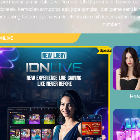
permainan jaman dulu. Live number IDNGG memiliki banyak per
donesia, kemudian samgong, ada juga gongball dan game seru lai
hits paling terpercaya hanya di IDNGG dan raih kesempatan men
number.
DNLIVE
Spesial
Head