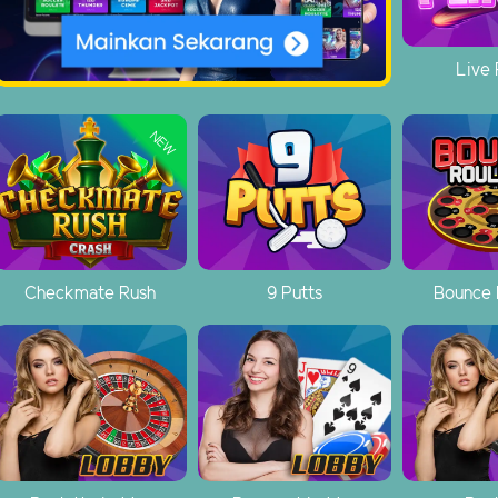
Live 
NEW
Checkmate Rush
9 Putts
Bounce 