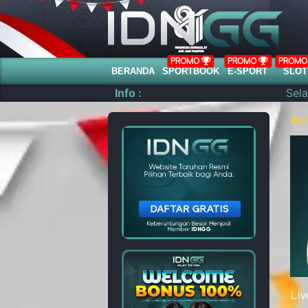
PROMO
PROMO
PROM
BERANDA
SPORTBOOK
E-SPORT
SLOT
Selamat Datang Di IDNGG | Website Ga
Info :
Be
Liv