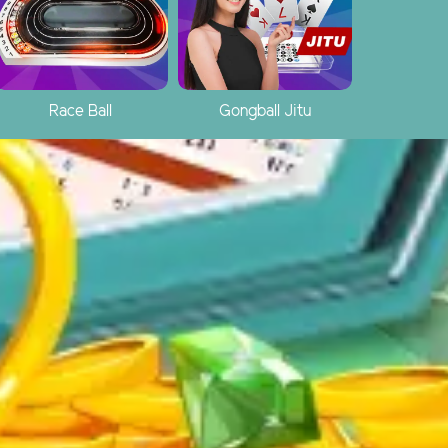
Race Ball
Gongball Jitu