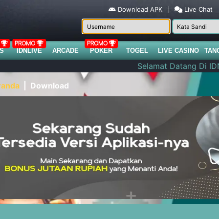
Download APK
Live Chat
O
PROMO
PROMO
S
IDNLIVE
ARCADE
POKER
TOGEL
LIVE CASINO
TAN
Selamat Datang Di IDNGG | Website 
randa
Download