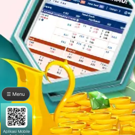
☰ Menu