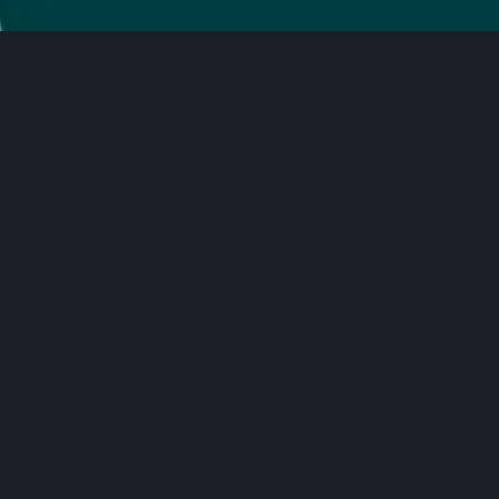
NGG
DEPOSIT EWALLET
nan