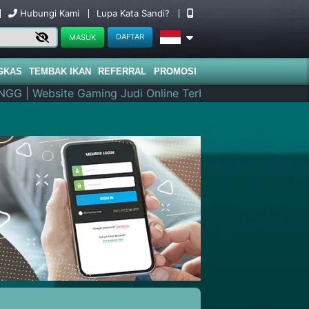
Hubungi Kami
Lupa Kata Sandi?
DAFTAR
GKAS
TEMBAK IKAN
REFERRAL
PROMOSI
Gaming Judi Online Terbaik & Terpercaya Dengan Lisensi Te