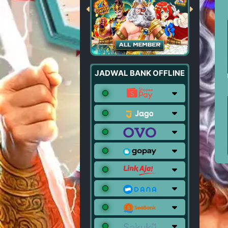
JADWAL BANK OFFLINE