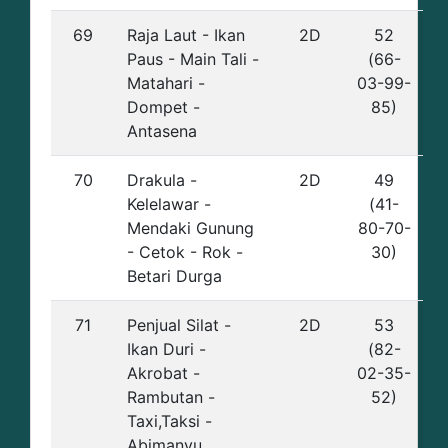
69
Raja Laut - Ikan
2D
52
Paus - Main Tali -
(66-
Matahari -
03-99-
Dompet -
85)
Antasena
70
Drakula -
2D
49
Kelelawar -
(41-
Mendaki Gunung
80-70-
- Cetok - Rok -
30)
Betari Durga
71
Penjual Silat -
2D
53
Ikan Duri -
(82-
Akrobat -
02-35-
Rambutan -
52)
Taxi,Taksi -
Abimanyu