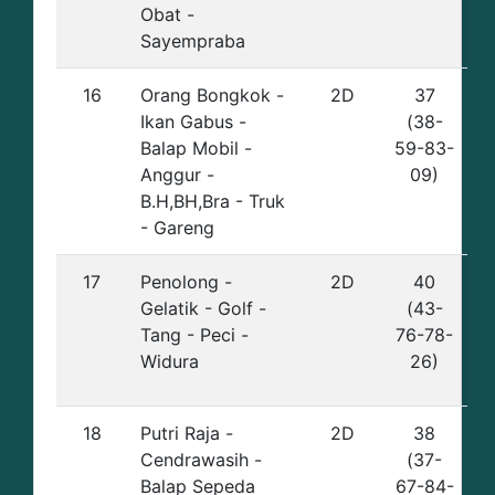
Obat -
Sayempraba
16
Orang Bongkok -
2D
37
Ikan Gabus -
(38-
Balap Mobil -
59-83-
Anggur -
09)
B.H,BH,Bra - Truk
- Gareng
17
Penolong -
2D
40
Gelatik - Golf -
(43-
Tang - Peci -
76-78-
Widura
26)
18
Putri Raja -
2D
38
Cendrawasih -
(37-
Balap Sepeda
67-84-