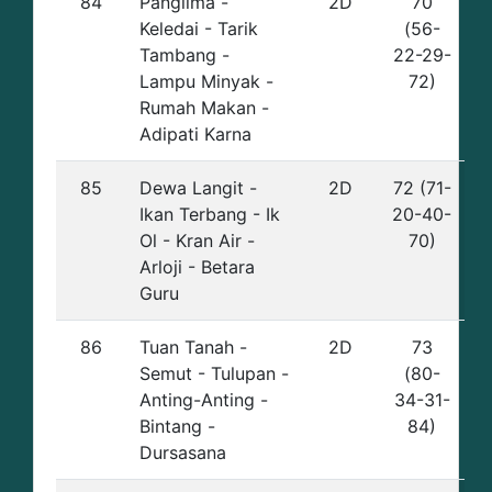
84
Panglima -
2D
70
Keledai - Tarik
(56-
Tambang -
22-29-
Lampu Minyak -
72)
Rumah Makan -
Adipati Karna
85
Dewa Langit -
2D
72 (71-
Ikan Terbang - Ik
20-40-
Ol - Kran Air -
70)
Arloji - Betara
Guru
86
Tuan Tanah -
2D
73
Semut - Tulupan -
(80-
Anting-Anting -
34-31-
Bintang -
84)
Dursasana