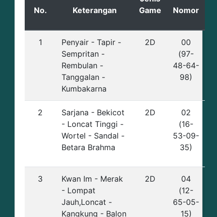
No.
Keterangan
Game
Nomor
1
Penyair - Tapir -
2D
00
Sempritan -
(97-
Rembulan -
48-64-
Tanggalan -
98)
Kumbakarna
2
Sarjana - Bekicot
2D
02
- Loncat Tinggi -
(16-
Wortel - Sandal -
53-09-
Betara Brahma
35)
3
Kwan Im - Merak
2D
04
- Lompat
(12-
Jauh,Loncat -
65-05-
Kangkung - Balon
15)