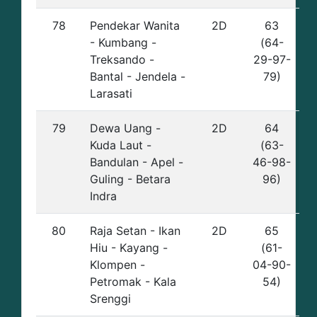
78
Pendekar Wanita
2D
63
- Kumbang -
(64-
Treksando -
29-97-
Bantal - Jendela -
79)
Larasati
79
Dewa Uang -
2D
64
Kuda Laut -
(63-
Bandulan - Apel -
46-98-
Guling - Betara
96)
Indra
80
Raja Setan - Ikan
2D
65
Hiu - Kayang -
(61-
Klompen -
04-90-
Petromak - Kala
54)
Srenggi