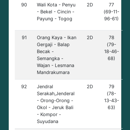
90
Wali Kota - Penyu
2D
77
- Bekel - Cincin -
(69-11-
Payung - Togog
96-61)
91
Orang Kaya - Ikan
2D
78
Gergaji - Balap
(79-
Becak -
18-46-
Semangka -
68)
Wajan - Lesmana
Mandrakumara
92
Jendral
2D
79
Serakah,Jenderal
(78-
- Orong-Orong -
13-43-
Okol - Jeruk Bali
63)
- Kompor -
Suyudana