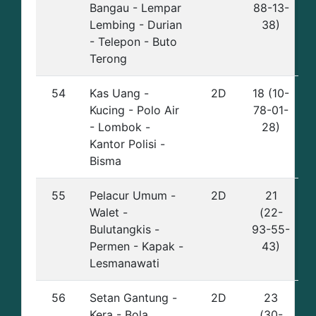
Bangau - Lempar
88-13-
Lembing - Durian
38)
- Telepon - Buto
Terong
54
Kas Uang -
2D
18 (10-
Kucing - Polo Air
78-01-
- Lombok -
28)
Kantor Polisi -
Bisma
55
Pelacur Umum -
2D
21
Walet -
(22-
Bulutangkis -
93-55-
Permen - Kapak -
43)
Lesmanawati
56
Setan Gantung -
2D
23
Kera - Bola
(30-