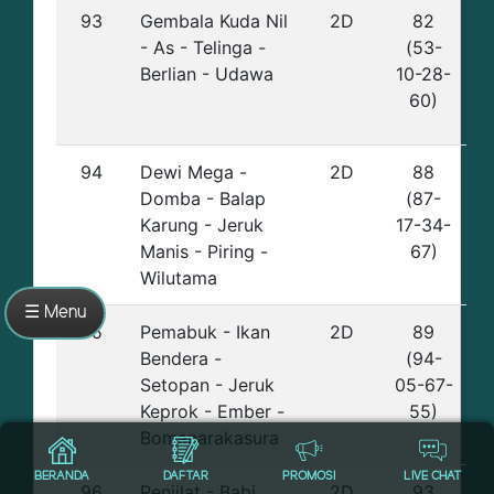
93
Gembala Kuda Nil
2D
82
- As - Telinga -
(53-
Berlian - Udawa
10-28-
60)
94
Dewi Mega -
2D
88
Domba - Balap
(87-
Karung - Jeruk
17-34-
Manis - Piring -
67)
Wilutama
☰ Menu
95
Pemabuk - Ikan
2D
89
Bendera -
(94-
Setopan - Jeruk
05-67-
Keprok - Ember -
55)
Bomanarakasura
BERANDA
DAFTAR
PROMOSI
LIVE CHAT
96
Penjilat - Babi
2D
93