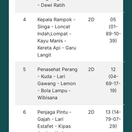
- Dewi Ratih
4
Kepala Rampok -
2D
05
Singa - Loncat
(01-
Indah,Lompat -
89-10-
Kayu Manis -
39)
Kereta Api - Garu
Langit
5
Penasehat Perang
2D
12
- Kuda - Lari
(04-
Gawang - Lemon
69-17-
- Bola Lampu -
19)
Wibisana
6
Penjaga Pintu -
2D
13 (14-
Gajah - Lari
79-07-
Estafet - Kipas
29)