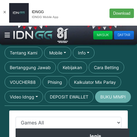
×
IDNGG
Download
IDNGG Mobile App
MASUK
DAFTAR
Tentang Kami
Mobile
Info
Bertanggung Jawab
Kebijakan
Cara Betting
VOUCHER88
Phising
Kalkulator Mix Parlay
Video Idngg
DEPOSIT EWALLET
BUKU MIMPI
Jenis