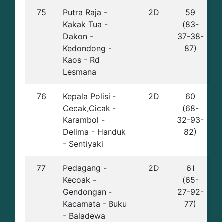
75
Putra Raja -
2D
59
Kakak Tua -
(83-
Dakon -
37-38-
Kedondong -
87)
Kaos - Rd
Lesmana
76
Kepala Polisi -
2D
60
Cecak,Cicak -
(68-
Karambol -
32-93-
Delima - Handuk
82)
- Sentiyaki
77
Pedagang -
2D
61
Kecoak -
(65-
Gendongan -
27-92-
Kacamata - Buku
77)
- Baladewa