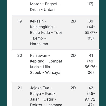
Motor - Engsel -
17)
Drum - Untari
19
Kekasih -
2D
39
Kalajengking -
(44-
Balap Kuda - Topi
55-77-
- Bemo -
05)
Narasuma
20
Pahlawan -
2D
41
Kepiting - Lompat
(49-
Kuda - Lilin -
56-76-
Sabuk - Warsaya
06)
21
Jejaka Tua -
2D
42
Buaya - Gerak
(45-
Jalan - Catur -
97-72-
Dokter - Lesmana
47)