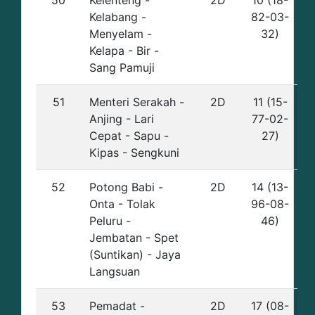
50
Kelenteng -
2D
10 (18-
Kelabang -
82-03-
Menyelam -
32)
Kelapa - Bir -
Sang Pamuji
51
Menteri Serakah -
2D
11 (15-
Anjing - Lari
77-02-
Cepat - Sapu -
27)
Kipas - Sengkuni
52
Potong Babi -
2D
14 (13-
Onta - Tolak
96-08-
Peluru -
46)
Jembatan - Spet
(Suntikan) - Jaya
Langsuan
53
Pemadat -
2D
17 (08-