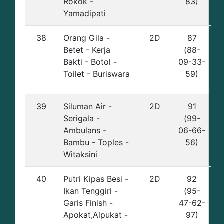
Rokok -
83)
Yamadipati
38
Orang Gila -
2D
87
Betet - Kerja
(88-
Bakti - Botol -
09-33-
Toilet - Buriswara
59)
39
Siluman Air -
2D
91
Serigala -
(99-
Ambulans -
06-66-
Bambu - Toples -
56)
Witaksini
40
Putri Kipas Besi -
2D
92
Ikan Tenggiri -
(95-
Garis Finish -
47-62-
Apokat,Alpukat -
97)